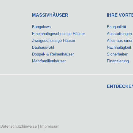
MASSIVHÄUSER
IHRE VORT
Bungalows
Bauqualität
Eineinhalbgeschossige Häuser
Ausstattungen
Zweigeschossige Häuser
Alles aus eine
Bauhaus-Stil
Nachhaltigkeit
Doppel- & Reihenhäuser
Sicherheiten
Mehrfamilienhäuser
Finanzierung
ENTDECKEN
Finden Sie uns
|
Datenschutzhinweise
|
Impressum