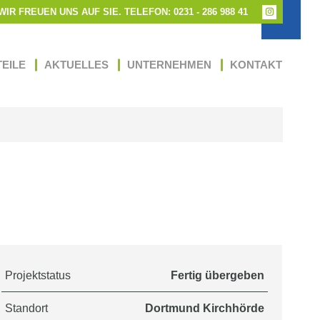
WIR FREUEN UNS AUF SIE. TELEFON: 0231 - 286 988 41
Instagram
page
opens
in
EILE
AKTUELLES
UNTERNEHMEN
KONTAKT
new
window
Projektstatus
Fertig übergeben
Standort
Dortmund Kirchhörde