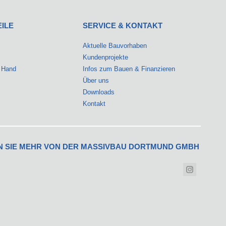
EILE
SERVICE & KONTAKT
Aktuelle Bauvorhaben
Kundenprojekte
r Hand
Infos zum Bauen & Finanzieren
Über uns
Downloads
Kontakt
 SIE MEHR VON DER MASSIVBAU DORTMUND GMBH
 auf:
Instagram
page
opens
in