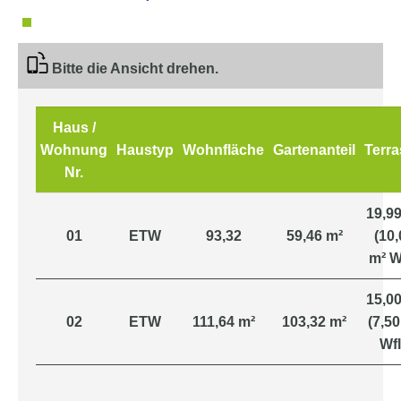
Bitte die Ansicht drehen.
Haus /
Wohnung
Haustyp
Wohnfläche
Gartenanteil
Terr
Nr.
19,99
01
ETW
93,32
59,46 m²
(10,
m² Wf
15,00
02
ETW
111,64 m²
103,32 m²
(7,50
Wfl